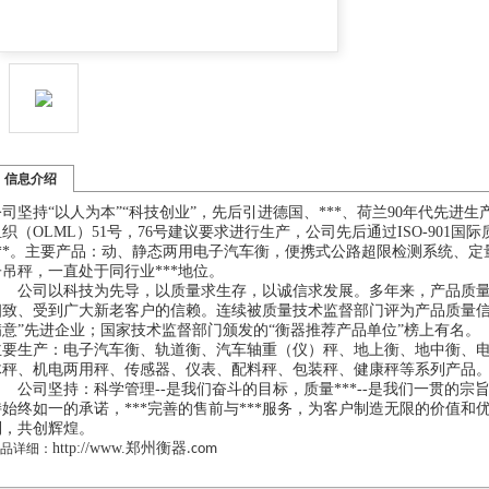
信息介绍
公司坚持
“以人为本”“科技创业”，先后引进德国、***、荷兰90年代先
组织（OLML）51号，76号建议要求进行生产，公司先后通过ISO-901
***。主要产品：动、静态两用电子汽车衡，便携式公路超限检测系统、
子吊秤，一直处于同行业***地位。
公司以科技为先导，以质量求生存，以诚信求发展。多年来，产品质量稳定
细致、受到广大新老客户的信赖。连续被质量技术监督部门评为产品质量信的
满意”先进企业；国家技术监督部门颁发的“衡器推荐产品单位”榜上有名。
主要生产：电子汽车衡、轨道衡、汽车轴重（仪）秤、地上衡、地中衡、
体秤、机电两用秤、传感器、仪表、配料秤、包装秤、健康秤等系列产品
公司坚持：科学管理
--是我们奋斗的目标，质量***--是我们一贯的
持始终如一的承诺，***完善的售前与***服务，为客户制造无限的价值
利，共创辉煌。
http://www.
郑州衡器
品详细：
.com